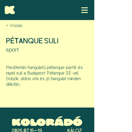
< Vissza
PÉTANQUE SULI
sport
Mediterrán hangulatú pétanque-partik és
rapid suli a Budapest Pétanque SE-vel.
Golyók, dolce vita és jó hangulat minden
délután.