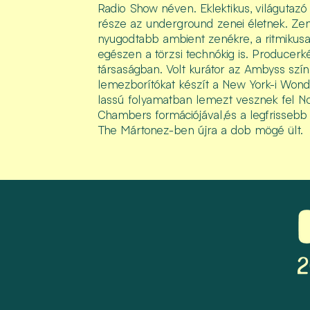
Radio Show néven. Eklektikus, világutaz
része az underground zenei életnek. Zene
nyugodtabb ambient zenékre, a ritmikus
egészen a törzsi technókig is. Producerkén
társaságban. Volt kurátor az Ambyss szí
lemezborítókat készít a New York-i Won
lassú folyamatban lemezt vesznek fel N
Chambers formációjával,és a legfrisseb
The Mártonez-ben újra a dob mögé ült.