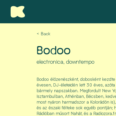
< Back
Bodoo
electronica, downtempo
Bodoo élőzenészként, dobosként kezdte 
évesen, DJ-életeidén lett 30 éves, azóta 
bármely napszakban. Megfordult New Yo
Isztambulban, Athénban, Bécsben, kedvenc
most nyáron harmadszor a Kolorádón is)
és az északi félteke sok egyéb pontján; h
Rádióban műsort Nahát, és a Radiozora.