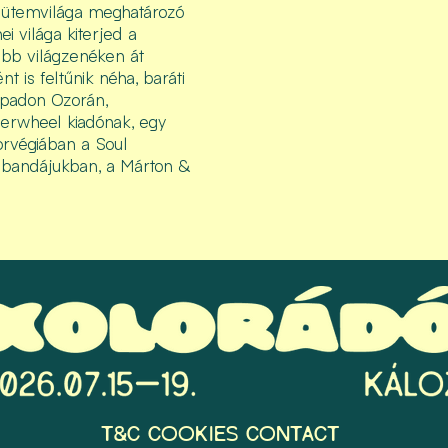
ó ütemvilága meghatározó
i világa kiterjed a
abb világzenéken át
t is feltűnik néha, baráti
npadon Ozorán,
derwheel kiadónak, egy
orvégiában a Soul
b bandájukban, a Márton &
T&C
COOKIES
CONTACT