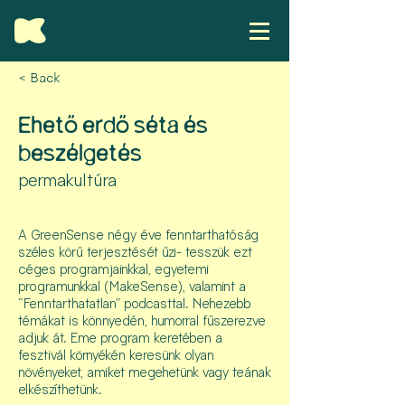
< Back
Ehető erdő séta és
beszélgetés
permakultúra
A GreenSense négy éve fenntarthatóság
széles körű terjesztését űzi- tesszük ezt
céges programjainkkal, egyetemi
programunkkal (MakeSense), valamint a
“Fenntarthatatlan” podcasttal. Nehezebb
témákat is könnyedén, humorral fűszerezve
adjuk át. Eme program keretében a
fesztivál környékén keresünk olyan
növényeket, amiket megehetünk vagy teának
elkészíthetünk.