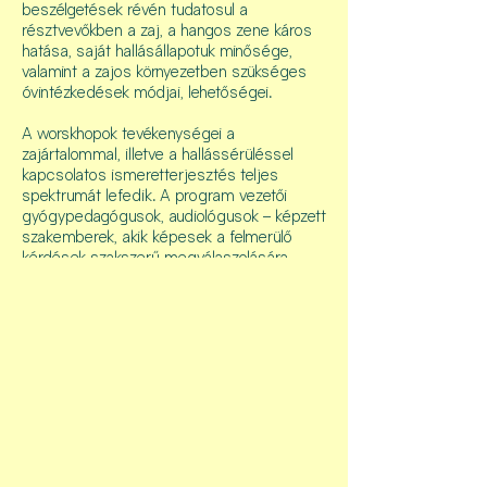
beszélgetések révén tudatosul a
résztvevőkben a zaj, a hangos zene káros
hatása, saját hallásállapotuk minősége,
valamint a zajos környezetben szükséges
óvintézkedések módjai, lehetőségei.
A worskhopok tevékenységei a
zajártalommal, illetve a hallássérüléssel
kapcsolatos ismeretterjesztés teljes
spektrumát lefedik. A program vezetői
gyógypedagógusok, audiológusok – képzett
szakemberek, akik képesek a felmerülő
kérdések szakszerű megválaszolására,
audiológiai tanácsadásra.
T&C
COOKIES
CONTACT