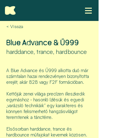
< Vissza
Blue Advance & Ű999
harddance, trance, hardbounce
A Blue Advance és Ű999 alkotta duó már
számtalan hazai rendezvényen bizonyította
erejét, akár B2B vagy F2F formációban.
Kettőjük zenei világa precízen illeszkedik
egymáshoz - hasonló ízlésük és egyedi
„varázsló technikáik” egy karakteres és
könnyen felismerhető hangzásvilágot
teremtenek a tánctérre.
Elsősorban harddance, trance és
hardbounce műfajokat kevernek közösen.