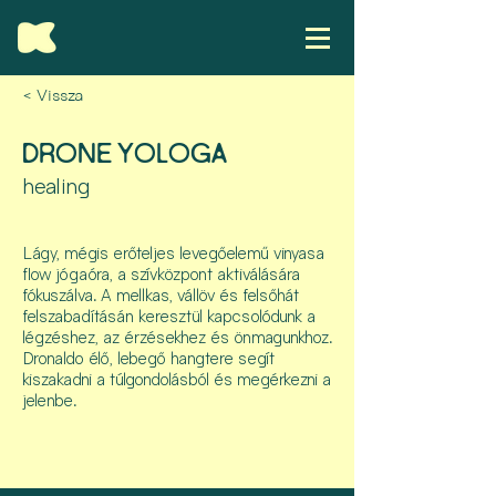
< Vissza
DRONE YOLOGA
healing
Lágy, mégis erőteljes levegőelemű vinyasa
flow jógaóra, a szívközpont aktiválására
fókuszálva. A mellkas, vállöv és felsőhát
felszabadításán keresztül kapcsolódunk a
légzéshez, az érzésekhez és önmagunkhoz.
Dronaldo élő, lebegő hangtere segít
kiszakadni a túlgondolásból és megérkezni a
jelenbe.