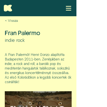
< Vissza
Fran Palermo
indie rock
A Fran Palermót Henri Gonzo alapította
Budapesten 2011-ben. Zenéjükben az
indie, a rock and roll, a barokk pop és
mediterrán hangulatok találkoznak, sokszínű
és energikus koncertélménnyé összeállva.
Az első Kolorádókon a legjobb koncertek ők
csinálták!