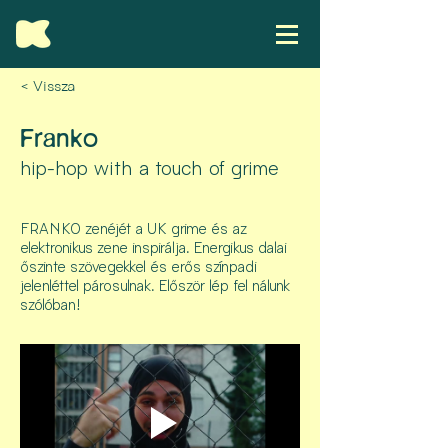
< Vissza
Franko
hip-hop with a touch of grime
FRANKO zenéjét a UK grime és az
elektronikus zene inspirálja. Energikus dalai
őszinte szövegekkel és erős színpadi
jelenléttel párosulnak. Először lép fel nálunk
szólóban!