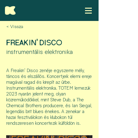
< Vissza
FREAKIN' DISCO
instrumentális elektronika
A Freakin' Disco zenéje egyszerre mély,
táncos és elszállós. Koncertjeik elemi ereje
magával ragad és kirepít az űrbe.
Instrumentális elektronika. TOTEM lemezük
2023 nyarán jelent meg, olyan
közreműködőkkel, mint Steve Dub, a The
Chemical Brothers producere, és Ian Siegal,
legendás brit blues énekes. A zenekar a
hazai fesztiválokon és klubokon túl
rendszeresen koncertezik külföldön is.