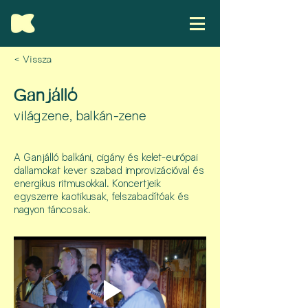
< Vissza
Ganjálló
világzene, balkán-zene
A Ganjálló balkáni, cigány és kelet-európai
dallamokat kever szabad improvizációval és
energikus ritmusokkal. Koncertjeik
egyszerre kaotikusak, felszabadítóak és
nagyon táncosak.