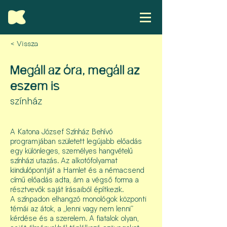
< Vissza
Megáll az óra, megáll az
eszem is
színház
A Katona József Színház Behívó
programjában született legújabb előadás
egy különleges, személyes hangvételű
színházi utazás. Az alkotófolyamat
kiindulópontját a Hamlet és a némacsend
című előadás adta, ám a végső forma a
résztvevők saját írásaiból építkezik.
A színpadon elhangzó monológok központi
témái az átok, a „lenni vagy nem lenni”
kérdése és a szerelem. A fiatalok olyan,