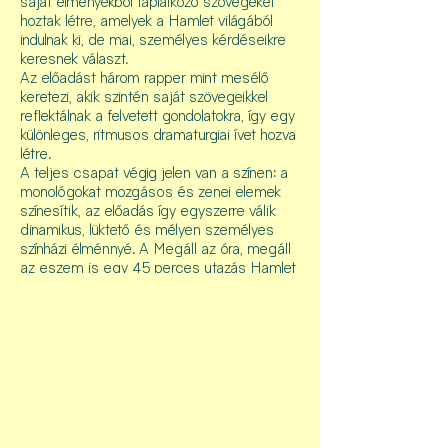
saját élményekből táplálkozó szövegeket
hoztak létre, amelyek a Hamlet világából
indulnak ki, de mai, személyes kérdéseikre
keresnek választ.
Az előadást három rapper mint mesélő
keretezi, akik szintén saját szövegeikkel
reflektálnak a felvetett gondolatokra, így egy
különleges, ritmusos dramaturgiai ívet hozva
létre.
A teljes csapat végig jelen van a színen: a
monológokat mozgásos és zenei elemek
színesítik, az előadás így egyszerre válik
dinamikus, lüktető és mélyen személyes
színházi élménnyé. A Megáll az óra, megáll
az eszem is egy 45 perces utazás Hamlet
és a résztvevők koponyáján belül, kívül és
körül.