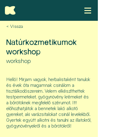
< Vissza
Natúrkozmetikumok
workshop
workshop
Helló! Mirjam vagyok, herbalistaként tanulok
és évek óta magamnak csinálom a
tisztálkodószereim. Velem elkészíthettek
testpermeteket, gyógynövény krémeket és
a bőrötöknek megfelelő szérumot. Itt
előhozhatjátok a bennetek lakó alkotó
gyereket, aki varázsitalokat csinál levelekből.
Gyertek együtt alkotni és tanulni az illatokról,
gyógynövényekről és a bőrötökről!