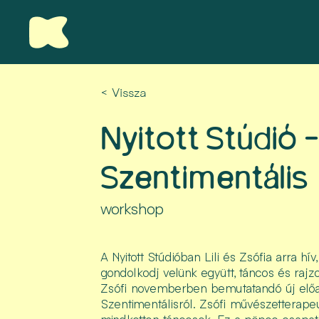
< Vissza
Nyitott Stúdió -
Szentimentális
workshop
A Nyitott Stúdióban Lili és Zsófia arra hív
gondolkodj velünk együtt, táncos és ra
Zsófi novemberben bemutatandó új előa
Szentimentálisról. Zsófi művészetterape