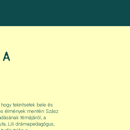
 A
, hogy tekintsetek bele és
jzos élmények mentén Szász
dásának témájáról, a
uta, Lili drámapedagógus,