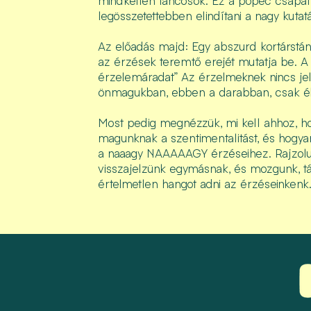
mindketten táncosok. Ez a pöpec csapat 
legösszetettebben elindítani a nagy kutatá
Az előadás majd: Egy abszurd kortárstánc
az érzések teremtő erejét mutatja be. A
érzelemáradat” Az érzelmeknek nincs je
önmagukban, ebben a darabban, csak é
Most pedig megnézzük, mi kell ahhoz, 
magunknak a szentimentalitást, és hogyan
a naaagy NAAAAAGY érzéseihez. Rajzolu
visszajelzünk egymásnak, és mozgunk, 
értelmetlen hangot adni az érzéseinkenk