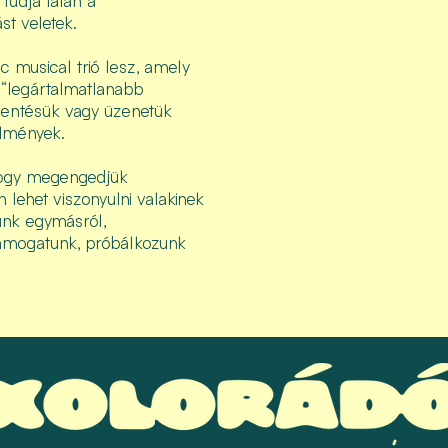
tudja talán a
st veletek.
 musical trió lesz, amely
 “legártalmatlanabb
lentésük vagy üzenetük
lmények.
hogy megengedjük
 lehet viszonyulni valakinek
nk egymásról,
támogatunk, próbálkozunk
.