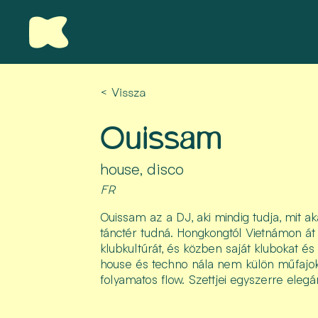
< Vissza
Ouissam
house, disco
FR
Ouissam az a DJ, aki mindig tudja, mit aka
tánctér tudná. Hongkongtól Vietnámon át 
klubkultúrát, és közben saját klubokat és k
house és techno nála nem külön műfajo
folyamatos flow. Szettjei egyszerre ele