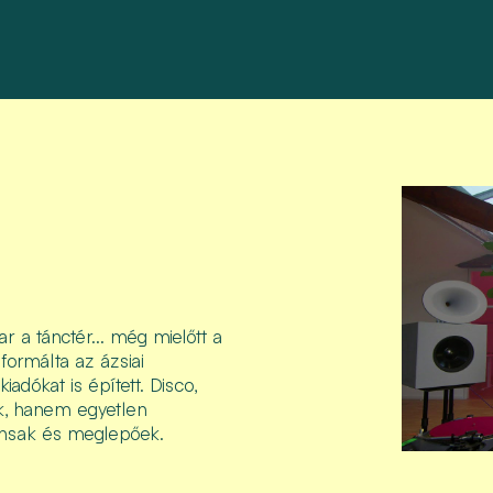
r a tánctér... még mielőtt a
formálta az ázsiai
iadókat is épített. Disco,
k, hanem egyetlen
gánsak és meglepőek.