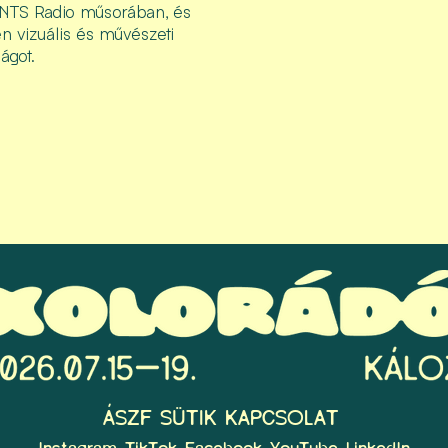
 NTS Radio műsorában, és
en vizuális és művészeti
lágot.
ÁSZF
SÜTIK
KAPCSOLAT