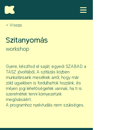
< Vissza
Szitanyomás
workshop
Gyere, készítsd el saját, egyedi SZABAD a
TASZ jóvoltából. A szitázás közben
munkatársaink mesélnek arról, hogy már
zöld ügyekben is fordulhattok hozzánk, és
milyen jogi lehetőségeitek vannak, ha ti is
szeretnétek tenni környezetünk
megóvásáért.
A programhoz nyelvtudás nem szükséges.